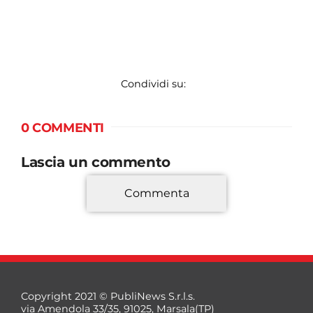
Condividi su:
0 COMMENTI
Lascia un commento
Commenta
*
Copyright 2021 © PubliNews S.r.l.s.
via Amendola 33/35, 91025, Marsala(TP)