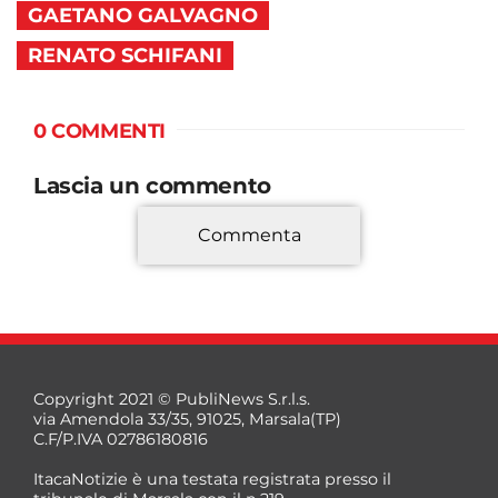
GAETANO GALVAGNO
RENATO SCHIFANI
0 COMMENTI
Lascia un commento
Commenta
*
Copyright 2021 © PubliNews S.r.l.s.
via Amendola 33/35, 91025, Marsala(TP)
C.F/P.IVA 02786180816
ItacaNotizie è una testata registrata presso il