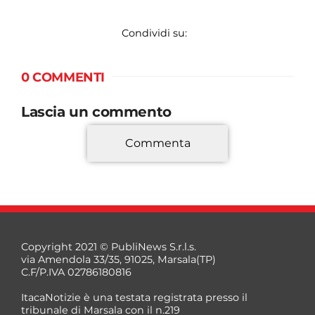
Condividi su:
0 COMMENTI
Lascia un commento
Commenta
*
Copyright 2021 © PubliNews S.r.l.s.
via Amendola 33/35, 91025, Marsala(TP)
C.F/P.IVA 02786180816
ItacaNotizie è una testata registrata presso il
tribunale di Marsala con il n.219