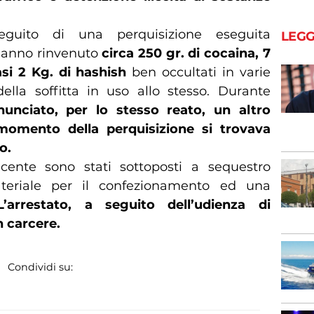
seguito di una perquisizione eseguita
LEGG
 hanno rinvenuto
circa 250 gr. di cocaina, 7
i 2 Kg. di hashish
ben occultati in varie
ella soffitta in uso allo stesso. Durante
unciato, per lo stesso reato, un altro
omento della perquisizione si trovava
o.
acente sono stati sottoposti a sequestro
materiale per il confezionamento ed una
L’arrestato, a seguito dell’udienza di
n carcere.
Condividi su: