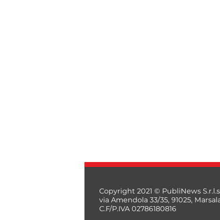
Copyright 2021 © PubliNews S.r.l.s
via Amendola 33/35, 91025, Marsal
C.F/P.IVA 02786180816