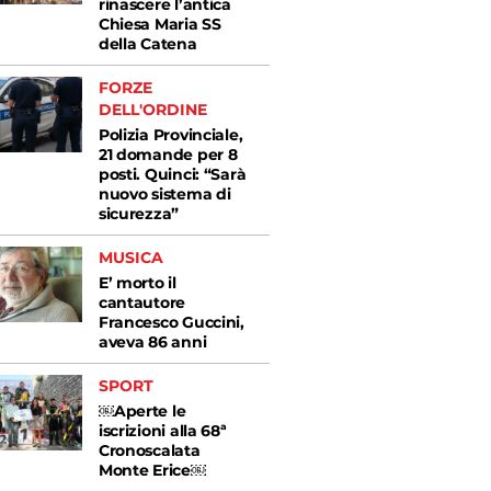
rinascere l’antica
Chiesa Maria SS
della Catena
FORZE
DELL'ORDINE
Polizia Provinciale,
21 domande per 8
posti. Quinci: “Sarà
nuovo sistema di
sicurezza”
MUSICA
E’ morto il
cantautore
Francesco Guccini,
aveva 86 anni
SPORT
￼Aperte le
iscrizioni alla 68ª
Cronoscalata
Monte Erice￼