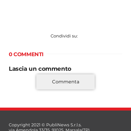
Condividi su:
0 COMMENTI
Lascia un commento
Commenta
*
Copyright 2021 © PubliNews S.r.l.s.
via Amendola 33/35, 91025, Marsala(TP)