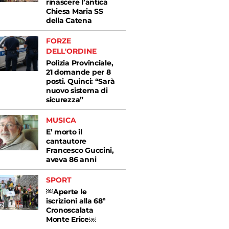
rinascere l’antica
Chiesa Maria SS
della Catena
FORZE
DELL'ORDINE
Polizia Provinciale,
21 domande per 8
posti. Quinci: “Sarà
nuovo sistema di
sicurezza”
MUSICA
E’ morto il
cantautore
Francesco Guccini,
aveva 86 anni
SPORT
￼Aperte le
iscrizioni alla 68ª
Cronoscalata
Monte Erice￼