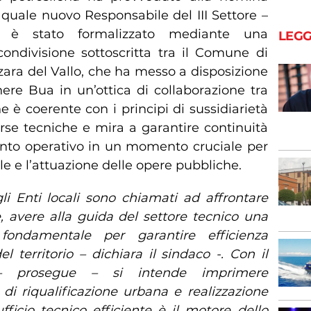
quale nuovo Responsabile del III Settore –
ico è stato formalizzato mediante una
LEGG
ondivisione sottoscritta tra il Comune di
ara del Vallo, che ha messo a disposizione
nere Bua in un’ottica di collaborazione tra
ne è coerente con i principi di sussidiarietà
orse tecniche e mira a garantire continuità
nto operativo in un momento cruciale per
e e l’attuazione delle opere pubbliche.
gli Enti locali sono chiamati ad affrontare
 avere alla guida del settore tecnico una
fondamentale per garantire efficienza
 territorio – dichiara il sindaco -. Con il
 – prosegue – si intende imprimere
 di riqualificazione urbana e realizzazione
ficio tecnico efficiente è il motore dello