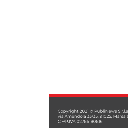
Copyright 2021 © PubliNews S.r.l.s
via Amendola 33/35, 91025, Marsal
C.F/P.IVA 02786180816