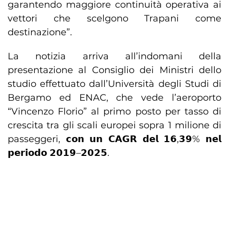
garantendo maggiore continuità operativa ai
vettori che scelgono Trapani come
destinazione”.
La notizia arriva all’indomani della
presentazione al Consiglio dei Ministri dello
studio effettuato dall’Università degli Studi di
Bergamo ed ENAC, che vede l’aeroporto
“Vincenzo Florio” al primo posto per tasso di
crescita tra gli scali europei sopra 1 milione di
passeggeri, 𝗰𝗼𝗻 𝘂𝗻 𝗖𝗔𝗚𝗥 𝗱𝗲𝗹 𝟭𝟲,𝟯𝟵% 𝗻𝗲𝗹
𝗽𝗲𝗿𝗶𝗼𝗱𝗼 𝟮𝟬𝟭𝟵–𝟮𝟬𝟮𝟱.