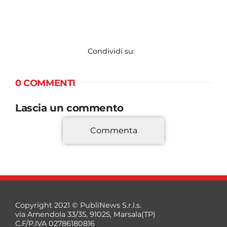
Condividi su:
0 COMMENTI
Lascia un commento
Commenta
*
Copyright 2021 © PubliNews S.r.l.s.
via Amendola 33/35, 91025, Marsala(TP)
C.F/P.IVA 02786180816