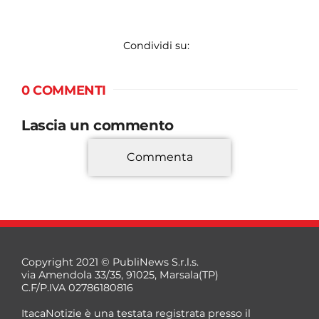
Condividi su:
0 COMMENTI
Lascia un commento
Commenta
*
Copyright 2021 © PubliNews S.r.l.s.
via Amendola 33/35, 91025, Marsala(TP)
C.F/P.IVA 02786180816
ItacaNotizie è una testata registrata presso il