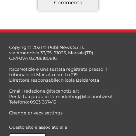
Commenta
*
Copyright 2021 © PubliNews S.r.l.s.
via Amendola 33/35, 91025, Marsala(TP)
C.F/P.IVA 02786180816
ItacaNotizie è una testata registrata presso il
tribunale di Marsala con il n.219
Direttore responsabile: Nicola Baldarotta
*
Email:
redazione@itacanotizie.it
*
Per la tua pubblicità:
marketing@itacanotizie.it
Telefono: 0923 367415
Change privacy settings
Questo sito è associato alla