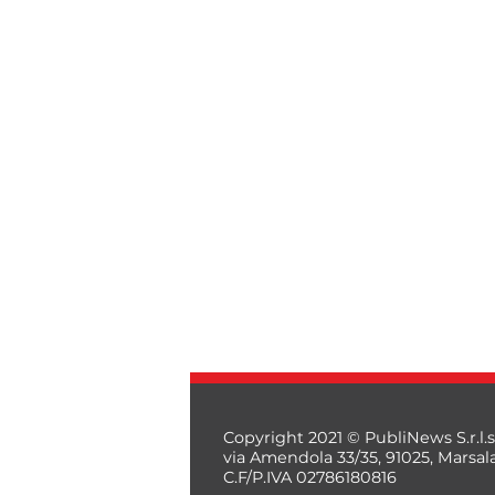
Copyright 2021 © PubliNews S.r.l.s
via Amendola 33/35, 91025, Marsal
C.F/P.IVA 02786180816