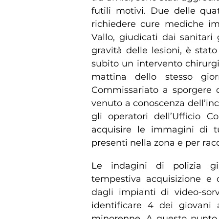
futili motivi. Due delle qua
richiedere cure mediche im
Vallo, giudicati dai sanitari
gravità delle lesioni, è stat
subito un intervento chirurgic
mattina dello stesso gio
Commissariato a sporgere q
venuto a conoscenza dell’in
gli operatori dell’Ufficio Co
acquisire le immagini di t
presenti nella zona e per racc
Le indagini di polizia gi
tempestiva acquisizione e 
dagli impianti di video-so
identificare 4 dei giovani 
minorenne. A questo punto s