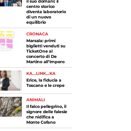
il suo domani: il
centro storico
diventa laboratorio
di un nuovo
equilibrio
CRONACA
Marsala: primi
biglietti venduti su
TicketOne al
concerto di De
Martino all’Impero
KA...LINK...KA
Erice, la fiducia a
Toscano e le crepe
ANIMALI
Il falco pellegrino, il
signore delle falesie
che nidifica a
Monte Cofano