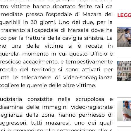
ttro vittime hanno riportato ferite tali da
mediate presso l’ospedale di Mazara del
LEGG
 guaribili in 30 giorni. Uno dei due, per la
o trasferito all’ospedale di Marsala dove ha
o per la frattura della caviglia sinistra. La
rno una delle vittime si è recata in
uerela, momento in cui questo Ufficio è
crescioso accadimento, e tempestivamente
ntrollo del territorio si sono attivati per
utte le telecamere di video-sorveglianza
ogliere le querele delle altre vittime.
udiziaria consistite nella scrupolosa e
disamina delle immagini video-registrate
rveglianza della zona, hanno permesso di
aggressori, tutti mazaresi, uno dei quali
i è provveduto alla sottoposizione alle 4