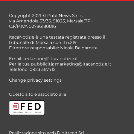
Copyright 2021 © PubliNews S.r.l.s.
via Amendola 33/35, 91025, Marsala(TP)
C.F/P.IVA 02786180816
ItacaNotizie è una testata registrata presso il
tribunale di Marsala con il n.219
Direttore responsabile: Nicola Baldarotta
*
Email:
redazione@itacanotizie.it
*
Per la tua pubblicità:
marketing@itacanotizie.it
Telefono: 0923 367415
Change privacy settings
Questo sito è associato alla
Realizzazione sito web
Digitrend Srl