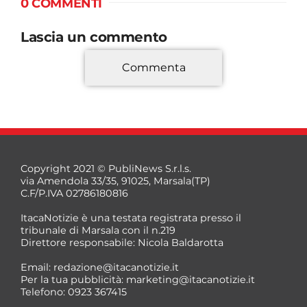
0 COMMENTI
Lascia un commento
Commenta
*
Copyright 2021 © PubliNews S.r.l.s.
via Amendola 33/35, 91025, Marsala(TP)
C.F/P.IVA 02786180816
ItacaNotizie è una testata registrata presso il
tribunale di Marsala con il n.219
Direttore responsabile: Nicola Baldarotta
*
Email:
redazione@itacanotizie.it
*
Per la tua pubblicità:
marketing@itacanotizie.it
Telefono: 0923 367415