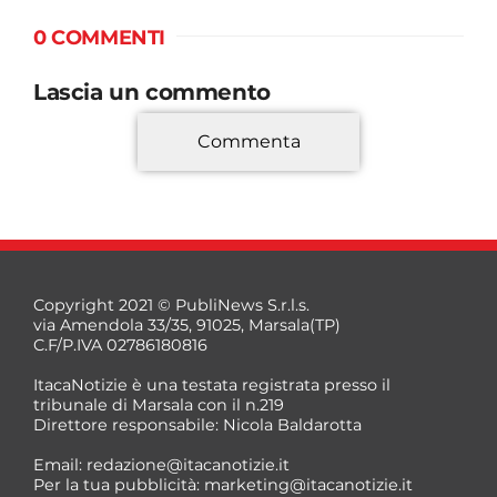
0 COMMENTI
Lascia un commento
Commenta
*
Copyright 2021 © PubliNews S.r.l.s.
via Amendola 33/35, 91025, Marsala(TP)
C.F/P.IVA 02786180816
ItacaNotizie è una testata registrata presso il
tribunale di Marsala con il n.219
Direttore responsabile: Nicola Baldarotta
*
Email:
redazione@itacanotizie.it
*
Per la tua pubblicità:
marketing@itacanotizie.it