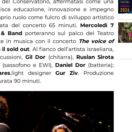
e del Conservatorio, affermatasi come una
nisce educazione, innovazione e impegno
oprio ruolo come fulcro di sviluppo artistico
rata del concerto 65 minuti.
Mercoledì
7
 & Band
porteranno sul palco del Teatro
e in musica con il concerto
The voice of
 il sold out
. Al fianco dell’artista israeliana,
rcussioni,
Gil Dor
(chitarra),
Ruslan Sirota
v
(sassofono e EWI),
Daniel Dor
(batteria);
ares
,light designer
Gur Ziv
. Produzione
urata 90 minuti.