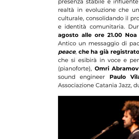
presenza stabile e influent
realtà in evoluzione che u
culturale, consolidando il pr
e identità comunitaria. Du
agosto alle ore 21.00
Noa
Antico un messaggio di pac
peace
,
che ha già registrato
che si esibirà in voce e pe
(pianoforte),
Omri Abramo
sound engineer
Paulo Vil
Associazione Catania Jazz, d