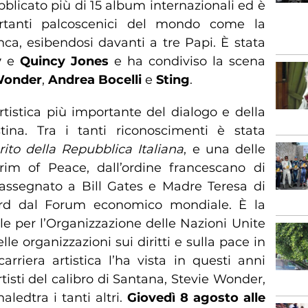
ubblicato più di 15 album internazionali ed è
rtanti palcoscenici del mondo come la
ca, esibendosi davanti a tre Papi. È stata
y
e
Quincy Jones
e ha condiviso la scena
Wonder
,
Andrea Bocelli
e
Sting
.
tistica più importante del dialogo e della
tina. Tra i tanti riconoscimenti è stata
ito della Repubblica Italiana
, e una delle
rim of Peace, dall’ordine francescano di
a assegnato a Bill Gates e Madre Teresa di
ward dal Forum economico mondiale. È la
le per l’Organizzazione delle Nazioni Unite
 organizzazioni sui diritti e sulla pace in
carriera artistica l’ha vista in questi anni
tisti del calibro di Santana, Stevie Wonder,
ledtra i tanti altri.
Giovedì 8 agosto alle