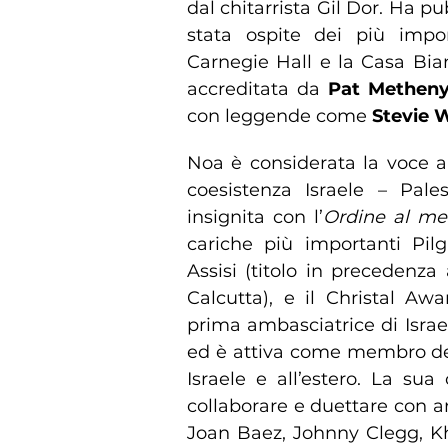
dal chitarrista Gil Dor. Ha p
stata ospite dei più impo
Carnegie Hall e la Casa Bian
accreditata da
Pat Methen
con leggende come
Stevie 
Noa è considerata la voce ar
coesistenza Israele – Pales
insignita con l’
Ordine al mer
cariche più importanti Pilg
Assisi (titolo in precedenz
Calcutta), e il Christal A
prima ambasciatrice di Israe
ed è attiva come membro delle
Israele e all’estero. La sua 
collaborare e duettare con ar
Joan Baez, Johnny Clegg, Kha