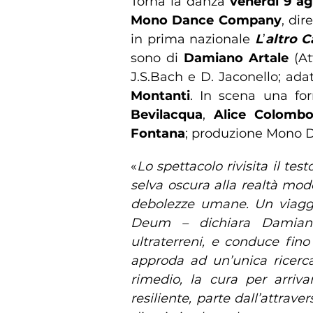
Torna la danza
venerdì 9 ag
Mono Dance Company
, dir
in prima nazionale
L
’
altro 
sono di
Damiano Artale
(At
J.S.Bach e D. Jaconello; ada
Montanti
. In scena una f
Bevilacqua
,
Alice Colomb
Fontana
; produzione Mono 
«
Lo spettacolo rivisita il te
selva oscura alla realtà mod
debolezze umane. Un viaggi
Deum – dichiara Damiano
ultraterreni, e conduce fino 
approda ad un’unica ricerca 
rimedio, la cura per arriv
resiliente, parte dall’attra