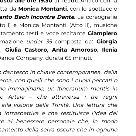
osto alle ore 19.30
al Teatro Antico con la
etta da
Monica Montanti
, con lo spettacolo
Canto Bach Incontra Dante
. Le coreografie
to I) e Monica Montanti (Atto II), musiche
ttamento testi e voce recitante
Giampiero
ormazione
under 35
composta da:
Giorgia
o
,
Giulia Castoro
,
Anita Amoroso
,
Ilenia
Dance Company, durata 65 minuti.
sto dantesco in chiave contemporanea, dalla
erna, con quelli che sono i nuovi peccati o
o immaginario, un Itinerarium mentis in
 Artale – che attraversa i tre regni
alla visione della Trinità. Una lettura che
introspettiva e che restituisce l’idea del
are al benessere personale che, in modo
versamento della selva oscura che in ognuno