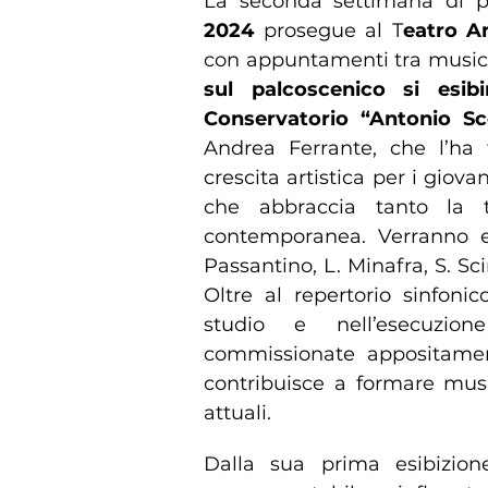
La seconda settimana di
2024
prosegue al T
eatro A
con appuntamenti tra music
sul palcoscenico si esibi
Conservatorio “Antonio Sc
Andrea Ferrante, che l’ha 
crescita artistica per i giova
che abbraccia tanto la t
contemporanea. Verranno es
Passantino, L. Minafra, S. Sc
Oltre al repertorio sinfoni
studio e nell’esecuzio
commissionate appositamen
contribuisce a formare music
attuali.
Dalla sua prima esibizion