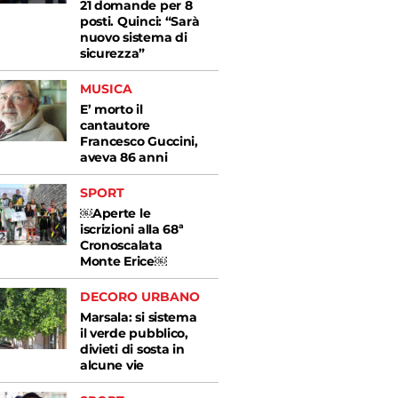
21 domande per 8
posti. Quinci: “Sarà
nuovo sistema di
sicurezza”
MUSICA
E’ morto il
cantautore
Francesco Guccini,
aveva 86 anni
SPORT
￼Aperte le
iscrizioni alla 68ª
Cronoscalata
Monte Erice￼
DECORO URBANO
Marsala: si sistema
il verde pubblico,
divieti di sosta in
alcune vie