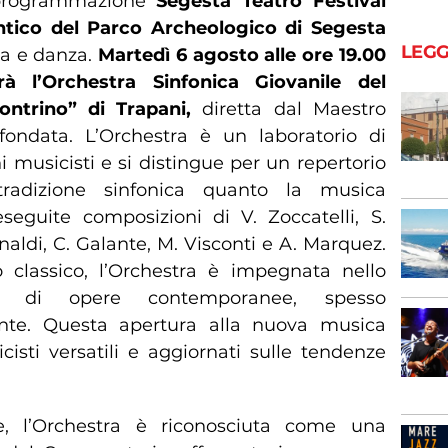
 programmazione
Segesta Teatro Festival
ntico del Parco Archeologico di Segesta
LEGG
a e danza.
Martedì 6 agosto alle ore 19.00
rà l’Orchestra Sinfonica Giovanile del
ontrino” di Trapani,
diretta dal Maestro
fondata. L’Orchestra è un laboratorio di
ni musicisti e si distingue per un repertorio
radizione sinfonica quanto la musica
eguite composizioni di V. Zoccatelli, S.
inaldi, C. Galante, M. Visconti e A. Marquez.
co classico, l’Orchestra è impegnata nello
ne di opere contemporanee, spesso
te. Questa apertura alla nuova musica
isti versatili e aggiornati sulle tendenze
e, l’Orchestra è riconosciuta come una