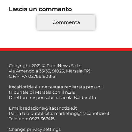
Lascia un commento
Commenta
*
Copyright 2021 © PubliNews S.r.l.s.
via Amendola 33/35, 91025, Marsala(TP)
C.F/P.IVA 02786180816
ItacaNotizie è una testata registrata presso il
tribunale di Marsala con il n.219
Direttore responsabile: Nicola Baldarotta
*
Email:
redazione@itacanotizie.it
*
Per la tua pubblicità:
marketing@itacanotizie.it
Telefono: 0923 367415
Change privacy settings