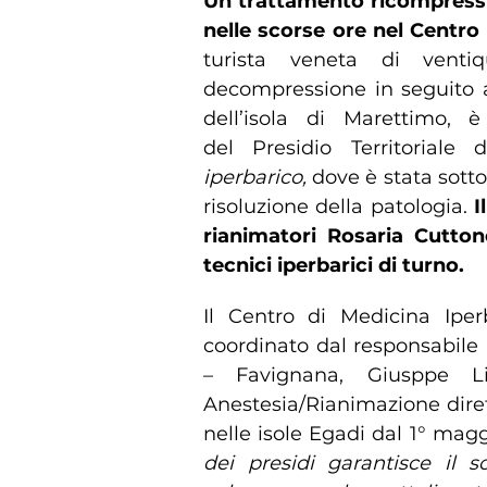
Un trattamento ricompressi
nelle scorse ore nel Centro
turista veneta di venti
decompressione in seguito
dell’isola di Marettimo, 
del Presidio Territorial
iperbarico,
dove è stata sott
risoluzione della patologia.
I
rianimatori Rosaria Cutto
tecnici iperbarici di turno.
Il Centro di Medicina Iper
coordinato dal responsabile
– Favignana, Giusppe Lic
Anestesia/Rianimazione dire
nelle isole Egadi dal 1° magg
dei presidi garantisce il 