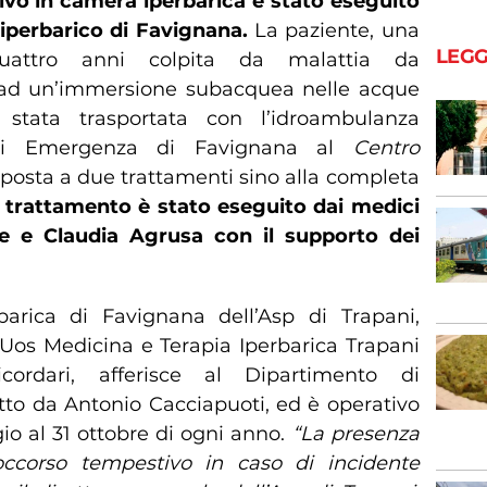
vo in camera iperbarica è stato eseguito
 iperbarico di Favignana.
La paziente, una
LEGG
quattro anni colpita da malattia da
 ad un’immersione subacquea nelle acque
è stata trasportata con l’idroambulanza
e di Emergenza di Favignana al
Centro
oposta a due trattamenti sino alla completa
l trattamento è stato eseguito dai medici
ne e Claudia Agrusa con il supporto dei
barica di Favignana dell’Asp di Trapani,
 Uos Medicina e Terapia Iperbarica Trapani
ordari, afferisce al Dipartimento di
tto da Antonio Cacciapuoti, ed è operativo
io al 31 ottobre di ogni anno.
“La presenza
soccorso tempestivo in caso di incidente