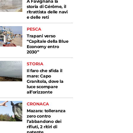
A Favignana la
storia di Gérôme, il
ritrattista delle navi
e delle reti
PESCA
Trapani verso
“Capitale della Blue
Economy entro
2030”
STORIA
Il faro che sfida il
mare: Capo
Granitola, dove la
luce scompare
all’orizzonte
CRONACA
Mazara: tolleranza
zero contro
l’abbandono dei
rifiuti, 2 ritiri di
patente