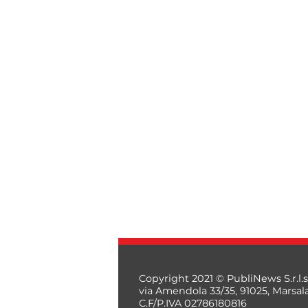
Copyright 2021 © PubliNews S.r.l.s
via Amendola 33/35, 91025, Marsal
C.F/P.IVA 02786180816