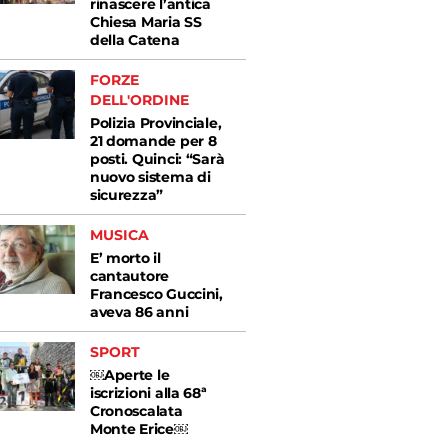
rinascere l’antica
Chiesa Maria SS
della Catena
FORZE
DELL'ORDINE
Polizia Provinciale,
21 domande per 8
posti. Quinci: “Sarà
nuovo sistema di
sicurezza”
MUSICA
E’ morto il
cantautore
Francesco Guccini,
aveva 86 anni
SPORT
￼Aperte le
iscrizioni alla 68ª
Cronoscalata
Monte Erice￼