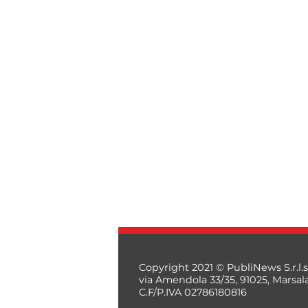
Copyright 2021 © PubliNews S.r.l.s
via Amendola 33/35, 91025, Marsal
C.F/P.IVA 02786180816