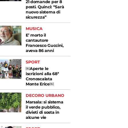
21 domande per 8
posti. Quinci: “Sarà
nuovo sistema di
sicurezza”
MUSICA
E’ morto il
cantautore
Francesco Guccini,
aveva 86 anni
SPORT
￼Aperte le
iscrizioni alla 68ª
Cronoscalata
Monte Erice￼
DECORO URBANO
Marsala: si sistema
il verde pubblico,
divieti di sosta in
alcune vie