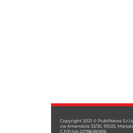
Copyright 2021 © PubliNews S.r.l.s
via Amendola 33/35, 91025, Marsal
C.F/P.IVA 02786180816