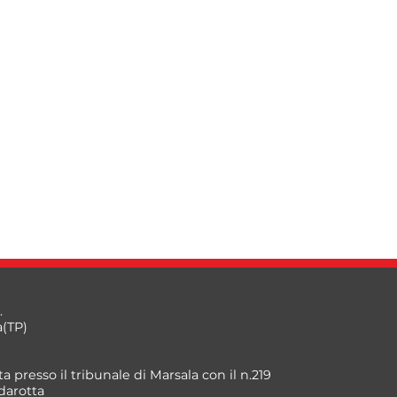
.
a(TP)
a presso il tribunale di Marsala con il n.219
darotta