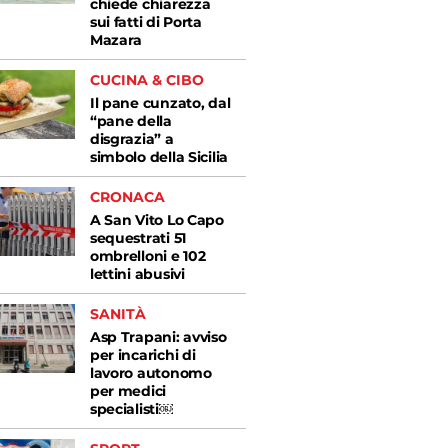
chiede chiarezza
sui fatti di Porta
Mazara
CUCINA & CIBO
Il pane cunzato, dal
“pane della
disgrazia” a
simbolo della Sicilia
CRONACA
A San Vito Lo Capo
sequestrati 51
ombrelloni e 102
lettini abusivi
SANITÀ
Asp Trapani: avviso
per incarichi di
lavoro autonomo
per medici
specialisti￼