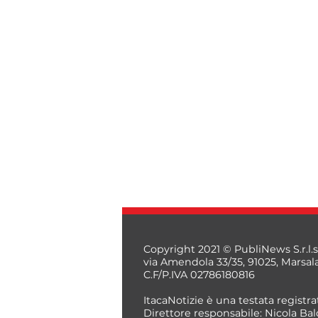
Copyright 2021 © PubliNews S.r.l.s
via Amendola 33/35, 91025, Marsal
C.F/P.IVA 02786180816
ItacaNotizie è una testata registrat
Direttore responsabile: Nicola Bal