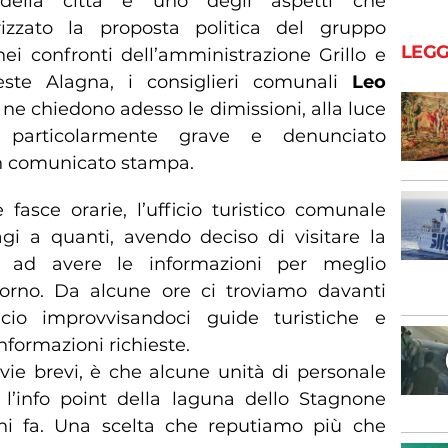
 della città è uno degli aspetti che
zzato la proposta politica del gruppo
LEGG
nei confronti dell’amministrazione Grillo e
reste Alagna, i consiglieri comunali
Leo
ne chiedono adesso le dimissioni, alla luce
 particolarmente grave e denunciato
n comunicato stampa.
 fasce orarie, l’ufficio turistico comunale
i a quanti, avendo deciso di visitare la
o ad avere le informazioni per meglio
iorno. Da alcune ore ci troviamo davanti
ficio improvvisandoci guide turistiche e
informazioni richieste.
vie brevi, è che alcune unità di personale
o l’info point della laguna dello Stagnone
rni fa. Una scelta che reputiamo più che