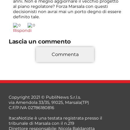
anni. Non è meglio aggiornare il vecchio progetto
al piano regolatore? Forza Marsala con questi
decisionisti non avrai mai un porto degno di essere
definito tale.
0
0
Rispondi
Lascia un commento
Commenta
*
Copyright 2021 © PubliNews S.r.l.s.
via Amendola 33/35, 91025, Marsala(TP)
C.F/P.IVA 02786180816
ItacaNotizie è una testata registrata presso il
tribunale di Marsala con il n.219
Direttore responsabile: Nicola Baldarotta