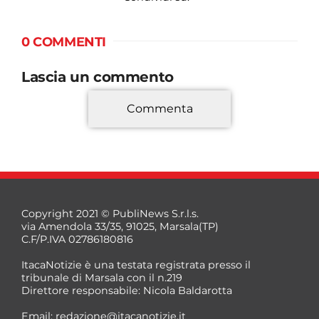
0 COMMENTI
Lascia un commento
Commenta
*
Copyright 2021 © PubliNews S.r.l.s.
via Amendola 33/35, 91025, Marsala(TP)
C.F/P.IVA 02786180816
ItacaNotizie è una testata registrata presso il
tribunale di Marsala con il n.219
Direttore responsabile: Nicola Baldarotta
*
Email:
redazione@itacanotizie.it