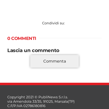
Condividi su:
0 COMMENTI
Lascia un commento
Commenta
*
Copyright 2021 © PubliNews S.r.l.s.
via Amendola 33/35, 91025, Marsala(TP)
C.F/P.IVA 02786180816