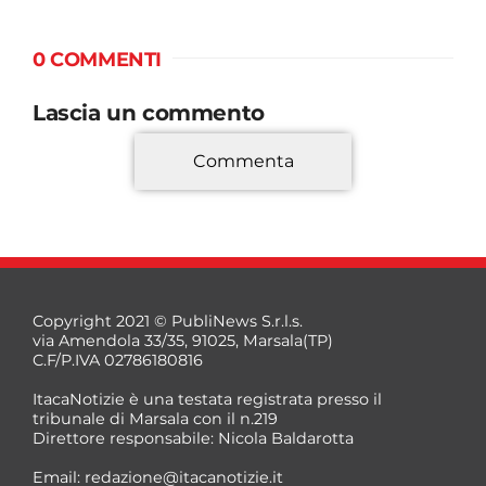
0 COMMENTI
Lascia un commento
Commenta
*
Copyright 2021 © PubliNews S.r.l.s.
via Amendola 33/35, 91025, Marsala(TP)
C.F/P.IVA 02786180816
ItacaNotizie è una testata registrata presso il
tribunale di Marsala con il n.219
Direttore responsabile: Nicola Baldarotta
*
Email:
redazione@itacanotizie.it