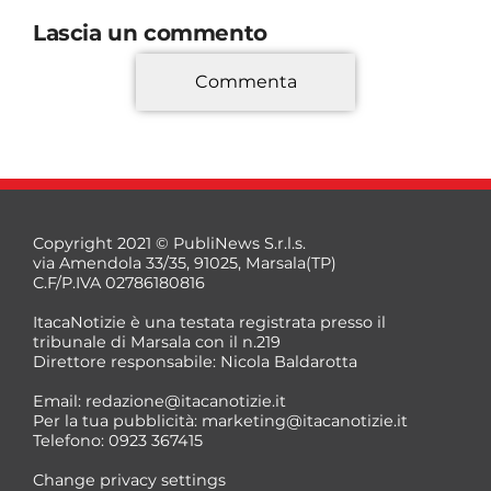
Lascia un commento
Commenta
*
Copyright 2021 © PubliNews S.r.l.s.
via Amendola 33/35, 91025, Marsala(TP)
C.F/P.IVA 02786180816
ItacaNotizie è una testata registrata presso il
tribunale di Marsala con il n.219
Direttore responsabile: Nicola Baldarotta
*
Email:
redazione@itacanotizie.it
*
Per la tua pubblicità:
marketing@itacanotizie.it
Telefono: 0923 367415
Change privacy settings