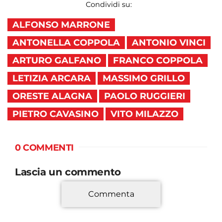
Condividi su:
ALFONSO MARRONE
ANTONELLA COPPOLA
ANTONIO VINCI
ARTURO GALFANO
FRANCO COPPOLA
LETIZIA ARCARA
MASSIMO GRILLO
ORESTE ALAGNA
PAOLO RUGGIERI
PIETRO CAVASINO
VITO MILAZZO
0 COMMENTI
Lascia un commento
Commenta
*