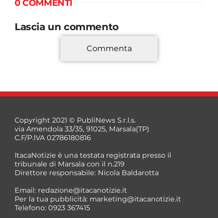
0 COMMENTI
Lascia un commento
Commenta
*
Copyright 2021 © PubliNews S.r.l.s.
via Amendola 33/35, 91025, Marsala(TP)
C.F/P.IVA 02786180816
ItacaNotizie è una testata registrata presso il
tribunale di Marsala con il n.219
Direttore responsabile: Nicola Baldarotta
*
Email:
redazione@itacanotizie.it
*
Per la tua pubblicità:
marketing@itacanotizie.it
Telefono: 0923 367415