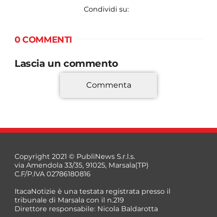
Condividi su:
0 COMMENTI
Lascia un commento
Commenta
*
Copyright 2021 © PubliNews S.r.l.s.
via Amendola 33/35, 91025, Marsala(TP)
C.F/P.IVA 02786180816
ItacaNotizie è una testata registrata presso il
tribunale di Marsala con il n.219
Direttore responsabile: Nicola Baldarotta
*