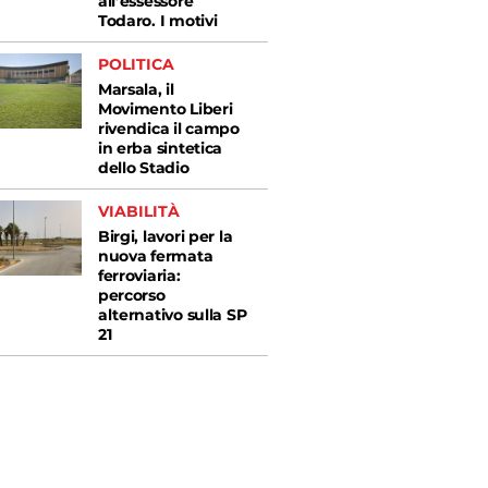
all’essessore
Todaro. I motivi
POLITICA
Marsala, il
Movimento Liberi
rivendica il campo
in erba sintetica
dello Stadio
VIABILITÀ
Birgi, lavori per la
nuova fermata
ferroviaria:
percorso
alternativo sulla SP
21