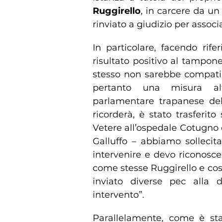
Ruggirello
, in carcere da un
rinviato a giudizio per assoc
In particolare, facendo rife
risultato positivo al tampone
stesso non sarebbe compatib
pertanto una misura alter
parlamentare trapanese del
ricorderà, è stato trasferi
Vetere all’ospedale Cotugno d
Galluffo – abbiamo sollecit
intervenire e devo riconosce
come stesse Ruggirello e cos
inviato diverse pec alla d
intervento”.
Parallelamente, come è stat