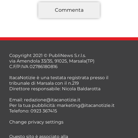
Commenta
*
Copyright 2021 © PubliNews S.r.l.s.
via Amendola 33/35, 91025, Marsala(TP)
C.F/P.IVA 02786180816
ItacaNotizie è una testata registrata presso il
tribunale di Marsala con il n.219
Direttore responsabile: Nicola Baldarotta
*
Email:
redazione@itacanotizie.it
*
Per la tua pubblicità:
marketing@itacanotizie.it
Telefono: 0923 367415
Change privacy settings
Questo sito è associato alla