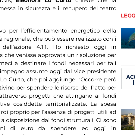
l’Ars,
Eleonora Lo Curto
chiede che la
messa in sicurezza e il recupero del teatro
LEGG
vo per l’efficientamento energetico della
tà regionale, che può essere realizzato con i
dell’azione 4.1.1. Ho richiesto oggi in
s che venisse approvata un risoluzione per
ci a destinare i fondi necessari per tali
l’impegno assunto oggi dal vice presidente
Lo Curto, che poi aggiunge: “Occorre però
ttivino per spendere le risorse del Patto per
attraverso progetti che attingano ai fondi
tive cosiddette territorializzate. La spesa
ardi proprio per l’assenza di progetti utili ad
isposizione dai fondi strutturali. Ci sono
ioni di euro da spendere ed oggi in