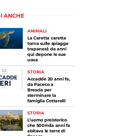
I ANCHE
ANIMALI
La Caretta caretta
torna sulle spiagge
trapanesi: da anni
qui depone le sue
uova
STORIA
Accadde 20 anni fa,
da Paceco a
Brescia per
sterminare la
famiglia Cottarelli
STORIA
L’uomo preistorico
che 500mila anni fa
abitava le terre di