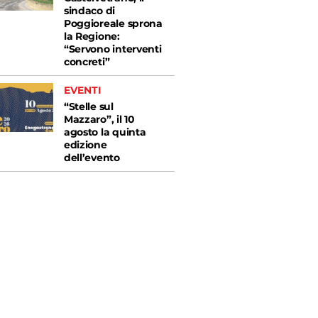
sindaco di
Poggioreale sprona
la Regione:
“Servono interventi
concreti”
EVENTI
“Stelle sul
Mazzaro”, il 10
agosto la quinta
edizione
dell’evento