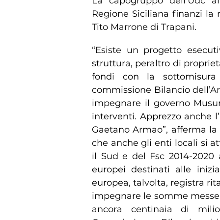
La capogruppo dell’Udc al
Regione Siciliana finanzi la 
Tito Marrone di Trapani.
“Esiste un progetto esecuti
struttura, peraltro di proprie
fondi con la sottomisura 
commissione Bilancio dell’Ar
impegnare il governo Musume
interventi. Apprezzo anche 
Gaetano Armao”, afferma la 
che anche gli enti locali si a
il Sud e del Fsc 2014-2020 
europei destinati alle inizia
europea, talvolta, registra rit
impegnare le somme messe a d
ancora centinaia di mil