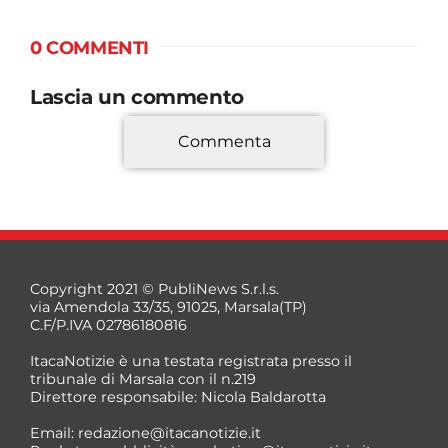
0 COMMENTI
Lascia un commento
Commenta
*
Copyright 2021 © PubliNews S.r.l.s.
via Amendola 33/35, 91025, Marsala(TP)
C.F/P.IVA 02786180816
ItacaNotizie è una testata registrata presso il
tribunale di Marsala con il n.219
Direttore responsabile: Nicola Baldarotta
*
Email:
redazione@itacanotizie.it
*