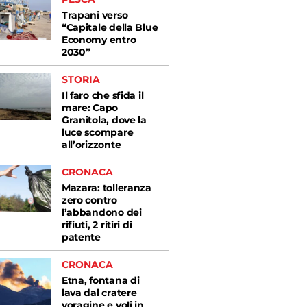
Trapani verso
“Capitale della Blue
Economy entro
2030”
STORIA
Il faro che sfida il
mare: Capo
Granitola, dove la
luce scompare
all’orizzonte
CRONACA
Mazara: tolleranza
zero contro
l’abbandono dei
rifiuti, 2 ritiri di
patente
CRONACA
Etna, fontana di
lava dal cratere
voragine e voli in