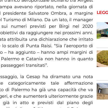
l traffico aeroportuale siciliano tra Airgest
tampa avevano riportato, nella giornata di
LEGG
del presidente Salvatore Ombra, a margine
l Turismo di Milano. Da un lato, il manager
 sui numeri previsti per Birgi nel 2020
obiettivi da raggiungere nei prossimi anni.
a attribuita una dichiarazione che irritato
o scalo di Punta Raisi. “Sia l’aeroporto di
so – ha aggiunto – hanno ampi margini di
di Palermo e Catania non hanno in quanto
passeggeri transitati”.
assaggio, la Gesap ha diramato una nota
ce categoricamente tale affermazione
rto di Palermo ha già una capacità che va
eggeri, e che aumenterà ulteriormente grazie
ne già in atto e previsti dal piano degli