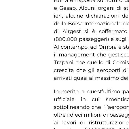
Botta e risposta sul futuro de
e Gesap. Alcuni organi di s
ieri, alcune dichiarazioni 
della Borsa Internazionale de
di Airgest si è soffermato
(800.000 passeggeri) e sugli 
Al contempo, ad Ombra è stat
il management che gestisce l
Trapani che quello di Comi
crescita che gli aeroporti 
arrivati quasi al massimo dei 
In merito a quest’ultimo p
ufficiale in cui smentis
sottolineando che “l’aeropo
oltre i dieci milioni di pass
ai lavori di ristrutturazio