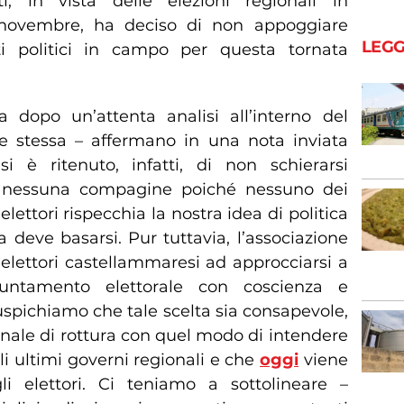
i, in vista delle elezioni regionali in
novembre, ha deciso di non appoggiare
LEGG
i politici in campo per questa tornata
 dopo un’attenta analisi all’interno del
ne stessa – affermano in una nota inviata
i è ritenuto, infatti, di non schierarsi
 nessuna compagine poiché nessuno dei
 elettori rispecchia la nostra idea di politica
ta deve basarsi. Pur tuttavia, l’associazione
 elettori castellammaresi ad approcciarsi a
untamento elettorale con coscienza e
uspichiamo che tale scelta sia consapevole,
ale di rottura con quel modo di intendere
gli ultimi governi regionali e che
oggi
viene
li elettori. Ci teniamo a sottolineare –