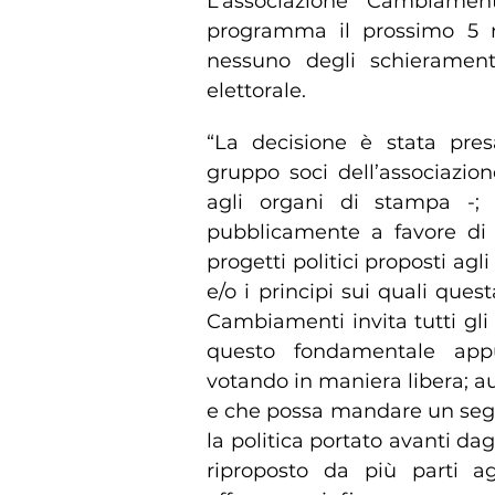
L’associazione Cambiament
programma il prossimo 5 
nessuno degli schierament
elettorale.
“La decisione è stata presa
gruppo soci dell’associazio
agli organi di stampa -; s
pubblicamente a favore di
progetti politici proposti agli
e/o i principi sui quali ques
Cambiamenti invita tutti gli
questo fondamentale app
votando in maniera libera; a
e che possa mandare un segn
la politica portato avanti da
riproposto da più parti ag