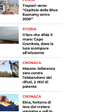
Trapani verso
“Capitale della Blue
Economy entro
2030”
STORIA
Il faro che sfida il
mare: Capo
Granitola, dove la
luce scompare
all’orizzonte
CRONACA
Mazara: tolleranza
zero contro
l’abbandono dei
rifiuti, 2 ritiri di
patente
CRONACA
Etna, fontana di
lava dal cratere
voragine e voli in