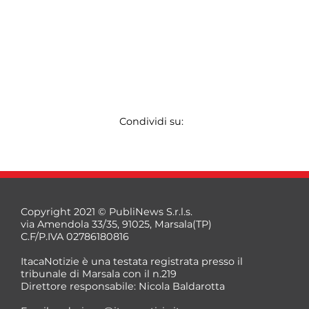
Condividi su:
Copyright 2021 © PubliNews S.r.l.s.
via Amendola 33/35, 91025, Marsala(TP)
C.F/P.IVA 02786180816
ItacaNotizie è una testata registrata presso il
tribunale di Marsala con il n.219
Direttore responsabile: Nicola Baldarotta