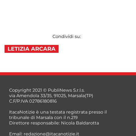
Condividi su:
LETIZIA ARCARA
Copyright 2021 © PubliNews S.r.l.s.
via Amendola 33/35, 91025, Marsala(TP)
C.F/P.IVA 02786180816
ItacaNotizie è una testata registrata presso il
tribunale di Marsala con il n.219
Direttore responsabile: Nicola Baldarotta
Email:
redazione@itacanotizie.it