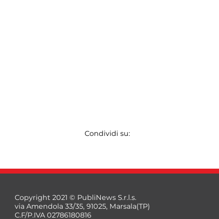
Condividi su:
Copyright 2021 © PubliNews S.r.l.s.
via Amendola 33/35, 91025, Marsala(TP)
C.F/P.IVA 02786180816