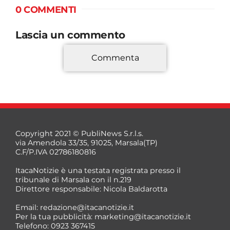
0 COMMENTI
Lascia un commento
Commenta
*
Copyright 2021 © PubliNews S.r.l.s.
via Amendola 33/35, 91025, Marsala(TP)
C.F/P.IVA 02786180816
ItacaNotizie è una testata registrata presso il
tribunale di Marsala con il n.219
Direttore responsabile: Nicola Baldarotta
*
Email:
redazione@itacanotizie.it
*
Per la tua pubblicità:
marketing@itacanotizie.it
Telefono: 0923 367415