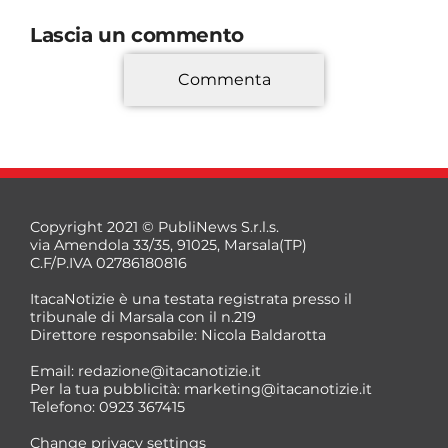
Lascia un commento
Commenta
*
Copyright 2021 © PubliNews S.r.l.s.
via Amendola 33/35, 91025, Marsala(TP)
C.F/P.IVA 02786180816
ItacaNotizie è una testata registrata presso il
tribunale di Marsala con il n.219
Direttore responsabile: Nicola Baldarotta
*
Email:
redazione@itacanotizie.it
*
Per la tua pubblicità:
marketing@itacanotizie.it
Telefono: 0923 367415
Change privacy settings