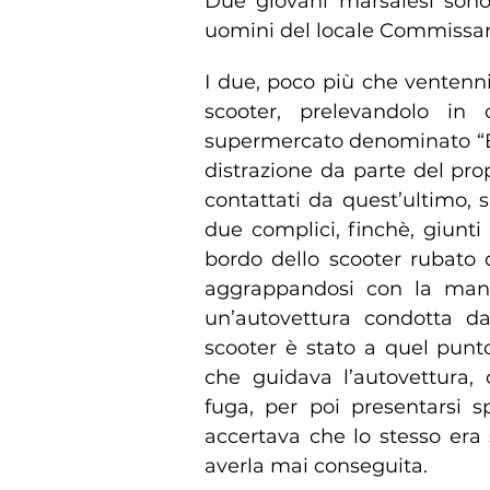
Due giovani marsalesi sono st
uomini del locale Commissari
I due, poco più che ventenn
scooter, prelevandolo in
supermercato denominato “E
distrazione da parte del prop
contattati da quest’ultimo, 
due complici, finchè, giunti
bordo dello scooter rubato 
aggrappandosi con la mano 
un’autovettura condotta da
scooter è stato a quel punt
che guidava l’autovettura,
fuga, per poi presentarsi 
accertava che lo stesso era
averla mai conseguita.