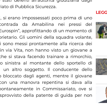
ati deferiti all’autorità giudiziaria dagli
ato di Pubblica Sicurezza.
LEGG
i, si erano impossessati poco prima di uno
 contrada da Amabilina nei pressi del
urospin”, approfittando di un momento di
rietario. Gli uomini della squadra volante,
si sono messi prontamente alla ricerca dei
 in via Vita, non hanno visto un giovane a
che si stava facendo trainare a rimorchio,
sinistra al montante dello sportello di
 un altro soggetto. Il conducente dello
o bloccato dagli agenti, mentre il giovane
 con una manovra repentina si dava alla
spontaneamente in Commissariato, ove si
 sprovvisto della patente di guida per non