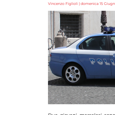
Vincenzo Figlioli
|
domenica 15 Giugno