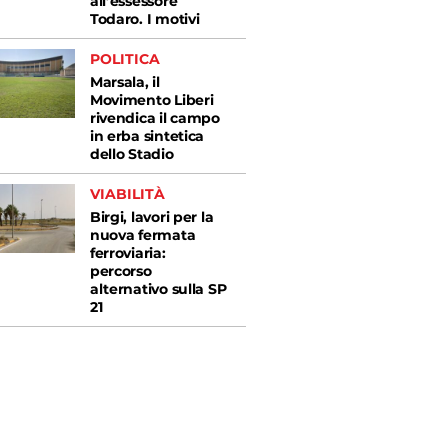
all’essessore
Todaro. I motivi
POLITICA
Marsala, il
Movimento Liberi
rivendica il campo
in erba sintetica
dello Stadio
VIABILITÀ
Birgi, lavori per la
nuova fermata
ferroviaria:
percorso
alternativo sulla SP
21