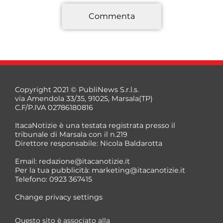
Commenta
*
Copyright 2021 © PubliNews S.r.l.s.
via Amendola 33/35, 91025, Marsala(TP)
C.F/P.IVA 02786180816
ItacaNotizie è una testata registrata presso il
tribunale di Marsala con il n.219
Direttore responsabile: Nicola Baldarotta
*
Email:
redazione@itacanotizie.it
*
Per la tua pubblicità:
marketing@itacanotizie.it
Telefono: 0923 367415
Change privacy settings
Questo sito è associato alla