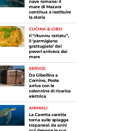
nave romana: il
mare di Mazara
continua a restituire
la storia
CUCINA & CIBO
Il “ritunnu rattatu”,
il ‘parmigiano
grattugiato’ dei
poveri arrivava dal
mare
SERVIZI
Da Gibellina a
Cornino, Poste
arriva con le
colonnine di ricarica
elettrica
ANIMALI
La Caretta caretta
torna sulle spiagge
trapanesi: da anni
qui depone le sue