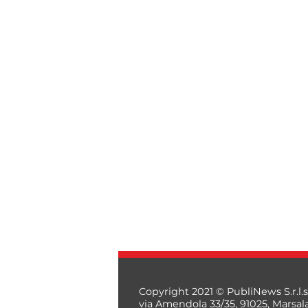
Copyright 2021 © PubliNews S.r.l.s
via Amendola 33/35, 91025, Marsal