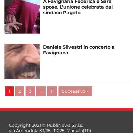
A Favignana Federica e Sara
spose. L’unione celebrata dal
sindaco Pagoto
Daniele Silvestri in concerto a
Favignana
1
2
3
…
11
Successivo »
Copyright 2021 © PubliNews S.r.l.s.
via Amendola 33/35, 91025, Marsala(TP)