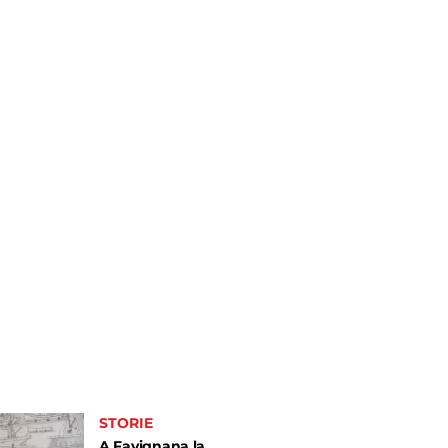
STORIE
A Favignana la