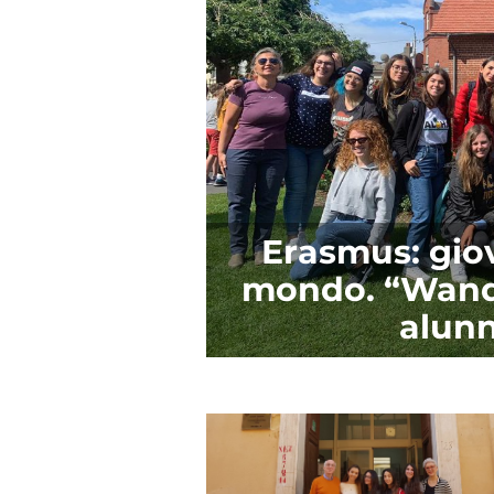
Erasmus: giov
mondo. “Wand
alunn