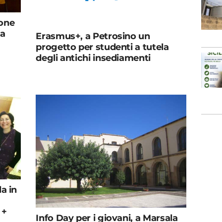
uone
va
Erasmus+, a Petrosino un
progetto per studenti a tutela
degli antichi insediamenti
a in
 +
Info Day per i giovani, a Marsala