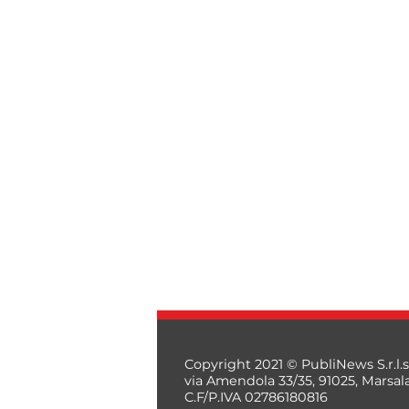
Copyright 2021 © PubliNews S.r.l.s
via Amendola 33/35, 91025, Marsal
C.F/P.IVA 02786180816