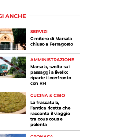
GI ANCHE
SERVIZI
Cimitero di Marsala
chiuso a Ferragosto
AMMINISTRAZIONE
Marsala, svolta sui
passaggi a livello:
riparte il confronto
con RFI
CUCINA & CIBO
La frascatula,
l’antica ricetta che
racconta il viaggio
tra cous cous e
polenta
CRONACA