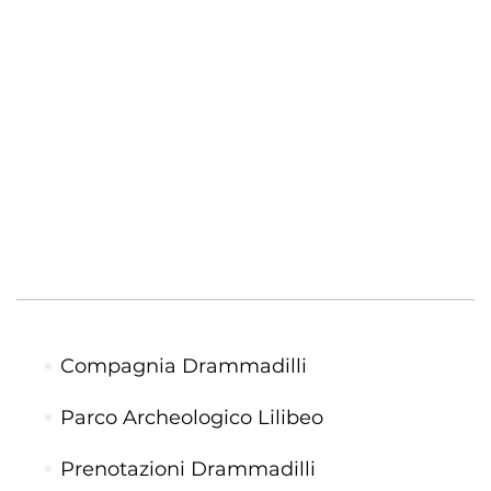
fruizione multisensoriale dello spettacolo.
Nel cast figurano
Helena Cleofe Finati
(attrice
e project manager),
Fabio Cassisi
(attore), con
regia e drammaturgia curate da Igori
Nazarco.
Complimenti dalla redazione a chi porta
cultura e sostenibilità al Parco Archeologico di
Lilibeo Marsala.
Leggi gli approfondimenti su
Marsala Live
Compagnia Drammadilli
Parco Archeologico Lilibeo
Prenotazioni Drammadilli