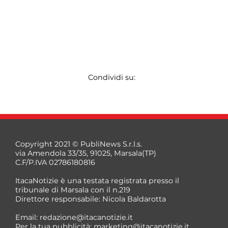
Condividi su:
Copyright 2021 © PubliNews S.r.l.s.
via Amendola 33/35, 91025, Marsala(TP)
C.F/P.IVA 02786180816
ItacaNotizie è una testata registrata presso il
tribunale di Marsala con il n.219
Direttore responsabile: Nicola Baldarotta
Email:
redazione@itacanotizie.it
Per la tua pubblicità:
marketing@itacanotizie.it