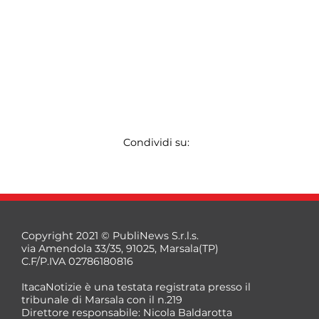
Condividi su:
Copyright 2021 © PubliNews S.r.l.s.
via Amendola 33/35, 91025, Marsala(TP)
C.F/P.IVA 02786180816
ItacaNotizie è una testata registrata presso il
tribunale di Marsala con il n.219
Direttore responsabile: Nicola Baldarotta