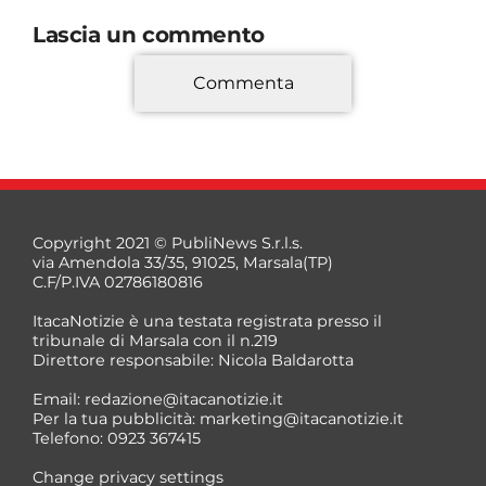
Lascia un commento
Commenta
*
Copyright 2021 © PubliNews S.r.l.s.
via Amendola 33/35, 91025, Marsala(TP)
C.F/P.IVA 02786180816
ItacaNotizie è una testata registrata presso il
tribunale di Marsala con il n.219
Direttore responsabile: Nicola Baldarotta
*
Email:
redazione@itacanotizie.it
*
Per la tua pubblicità:
marketing@itacanotizie.it
Telefono: 0923 367415
Change privacy settings