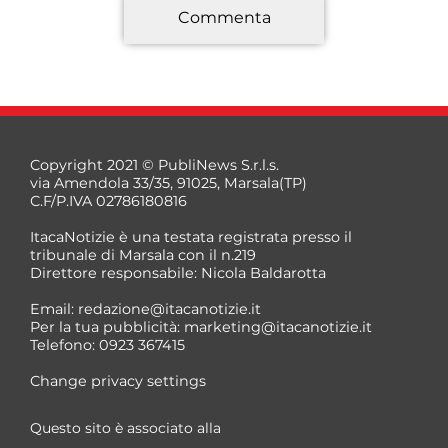
Commenta
*
Copyright 2021 © PubliNews S.r.l.s.
via Amendola 33/35, 91025, Marsala(TP)
C.F/P.IVA 02786180816
ItacaNotizie è una testata registrata presso il
tribunale di Marsala con il n.219
Direttore responsabile: Nicola Baldarotta
*
Email:
redazione@itacanotizie.it
*
Per la tua pubblicità:
marketing@itacanotizie.it
Telefono: 0923 367415
Change privacy settings
Questo sito è associato alla