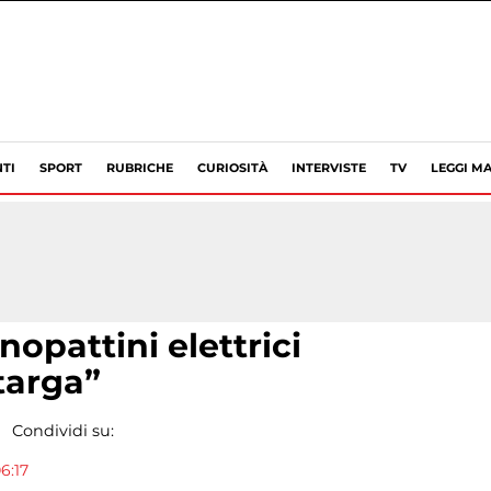
TI
SPORT
RUBRICHE
CURIOSITÀ
INTERVISTE
TV
LEGGI MA
opattini elettrici
targa”
Condividi su:
6:17