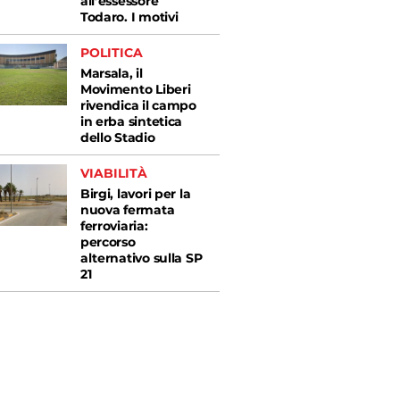
all’essessore
Todaro. I motivi
POLITICA
Marsala, il
Movimento Liberi
rivendica il campo
in erba sintetica
dello Stadio
VIABILITÀ
Birgi, lavori per la
nuova fermata
ferroviaria:
percorso
alternativo sulla SP
21