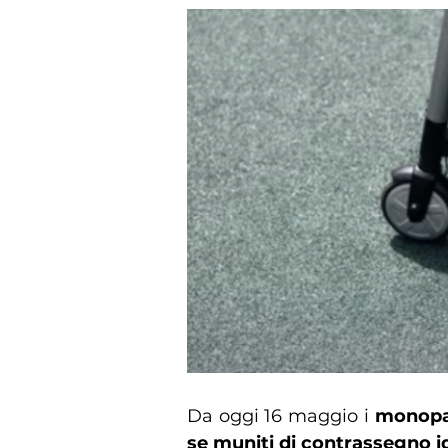
Da oggi 16 maggio i
monopatt
se muniti di contrassegno id