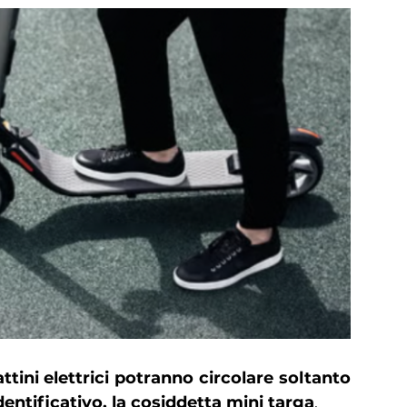
ini elettrici potranno circolare soltanto
entificativo, la cosiddetta mini targa
.